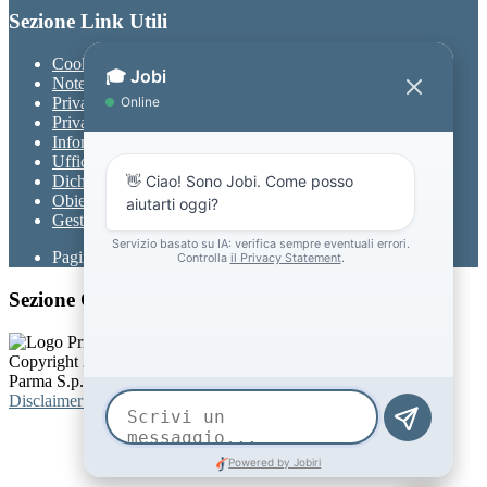
Sezione Link Utili
Cookie policy
Note legali
Privacy
Privacy Policy
Informativa Privacy chatbot Jobi
Ufficio Relazioni con il Pubblico
Dichiarazione di accessibilità
Obiettivi di accessibilità
Gestione consensi cookie
Pagina visualizzata
14969
volte
Sezione Copyright
Copyright 2026 | Engineered and powered by Gruppo Spaggiari
Parma S.p.A. | Divisione Publishing & New Social Media
Disclaimer trattamento dati personali