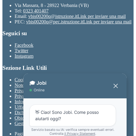
Via Massara, 8 - 28922 Verbania (VB)
Tel:
0323 401407
Email:
vbis00200q@istruzione.it
Link per inviare una mail
PEC:
vbis00200q@pec.istruzione.it
Link per inviare una mail
Seguici su
Facebook
Twitter
Instagram
Sezione Link Utili
Cookie policy
Note legali
Privacy
Privacy Policy
Informativa Privacy chatbot Jobi
Ufficio Relazioni con il Pubblico
Dichiarazione di accessibilità
Obiettivi di accessibilità
Gestione consensi cookie
Pagina visualizzata
228878
volte