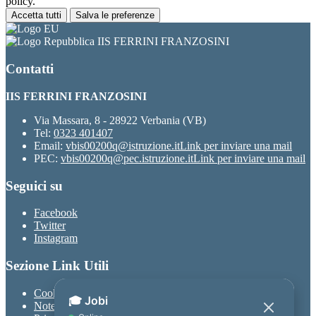
policy.
Accetta tutti
Salva le preferenze
IIS FERRINI FRANZOSINI
Contatti
IIS FERRINI FRANZOSINI
Via Massara, 8 - 28922 Verbania (VB)
Tel:
0323 401407
Email:
vbis00200q@istruzione.it
Link per inviare una mail
PEC:
vbis00200q@pec.istruzione.it
Link per inviare una mail
Seguici su
Facebook
Twitter
Instagram
Sezione Link Utili
Cookie policy
Note legali