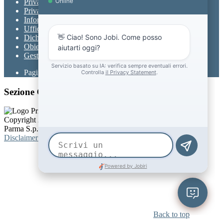
Privacy
Privacy Policy
Informativa Privacy chatbot Jobi
Ufficio Relazioni con il Pubblico
Dichiarazione di accessibilità
Obiettivi di accessibilità
Gestione consensi cookie
Pagina visualizzata
14968
volte
Sezione Copyright
Copyright 2026 | Engineered and powered by Gruppo Spaggiari
Parma S.p.A. | Divisione Publishing & New Social Media
Disclaimer trattamento dati personali
Back to top