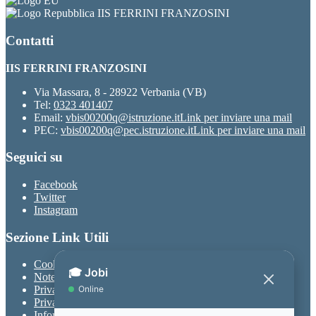
IIS FERRINI FRANZOSINI
Contatti
IIS FERRINI FRANZOSINI
Via Massara, 8 - 28922 Verbania (VB)
Tel:
0323 401407
Email:
vbis00200q@istruzione.it
Link per inviare una mail
PEC:
vbis00200q@pec.istruzione.it
Link per inviare una mail
Seguici su
Facebook
Twitter
Instagram
Sezione Link Utili
Cookie policy
Note legali
Privacy
Privacy Policy
Informativa Privacy chatbot Jobi