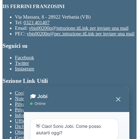
IIS FERRINI FRANZOSINI
Via Massara, 8 - 28922 Verbania (VB)
Tel:
0323 401407
Email:
vbis00200q@istruzione.it
Link per inviare una mail
PEC:
vbis00200q@pec.istruzione.it
Link per inviare una mail
Seguici su
Facebook
Twitter
Instagram
Sezione Link Utili
Cookie policy
Note legali
Privacy
Privacy Policy
Informativa Privacy chatbot Jobi
Ufficio Relazioni con il Pubblico
Dichiarazione di accessibilità
Obiettivi di accessibilità
Gestione consensi cookie