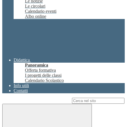
Le notizie
Le circolari
Calendario eventi
Albo online
Didattica
Panoramica
Offerta formativa
I progetti delle classi
Calendario Scolastico
Info utili
Contatti
Campo di ricerca per le pagine del sito