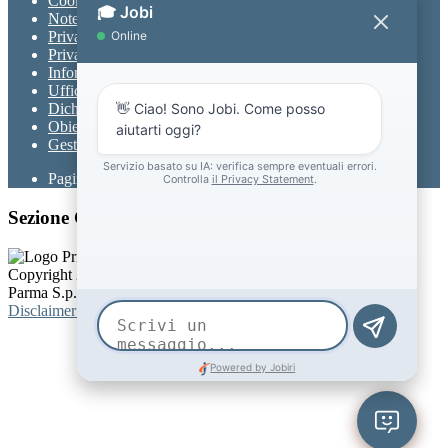
Cookie policy
Note legali
Privacy
Privacy Policy
Informativa Privacy chatbot Jobi
Ufficio Relazioni con il Pubblico
Dichiarazione di accessibilità
Obiettivi di accessibilità
Gestione consensi cookie
Pagina visualizzata
4777
volte
Sezione Copyright
Copyright 2026 | Engineered and powered by Gruppo Spaggiari
Parma S.p.A. | Divisione Publishing & New Social Media
Disclaimer trattamento dati personali