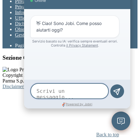
Privacy
Privacy Policy
Informativa Privacy chatbot Jobi
Ufficio Relazioni con il Pubblico
Dichiarazione di accessibilità
Obiettivi di accessibilità
Gestione consensi cookie
Pagina visualizzata
14995
volte
Sezione Copyright
Copyright 2026 | Engineered and powered by Gruppo Spaggiari
Parma S.p.A. | Divisione Publishing & New Social Media
Disclaimer trattamento dati personali
Back to top