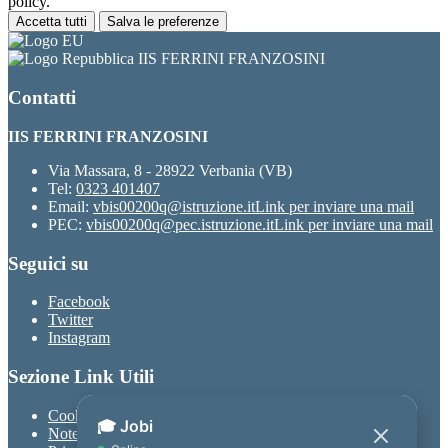
policy.
Accetta tutti
Salva le preferenze
IIS FERRINI FRANZOSINI
Contatti
IIS FERRINI FRANZOSINI
Via Massara, 8 - 28922 Verbania (VB)
Tel:
0323 401407
Email:
vbis00200q@istruzione.it
Link per inviare una mail
PEC:
vbis00200q@pec.istruzione.it
Link per inviare una mail
Seguici su
Facebook
Twitter
Instagram
Sezione Link Utili
Cookie policy
Note legali