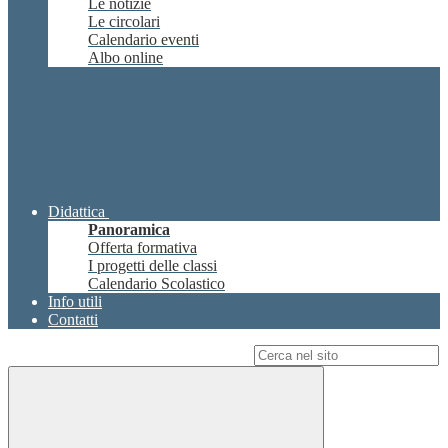
Le notizie
Le circolari
Calendario eventi
Albo online
Didattica
Panoramica
Offerta formativa
I progetti delle classi
Calendario Scolastico
Info utili
Contatti
Campo di ricerca per le pagine del sito