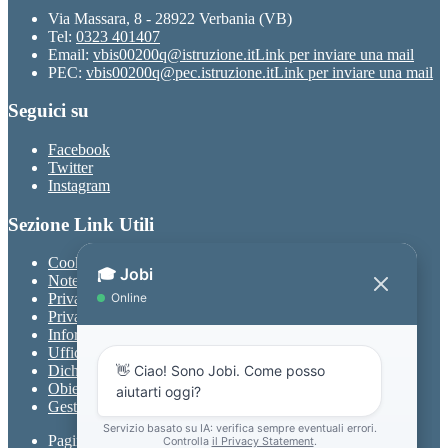
Via Massara, 8 - 28922 Verbania (VB)
Tel:
0323 401407
Email:
vbis00200q@istruzione.it
Link per inviare una mail
PEC:
vbis00200q@pec.istruzione.it
Link per inviare una mail
Seguici su
Facebook
Twitter
Instagram
Sezione Link Utili
Cookie policy
Note legali
Privacy
Privacy Policy
Informativa Privacy chatbot Jobi
Ufficio Relazioni con il Pubblico
Dichiarazione di accessibilità
Obiettivi di accessibilità
Gestione consensi cookie
Pagina visualizzata
704
volte