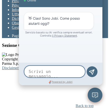
Privacy
Privacy Policy
Informativa Privacy chatbot Jobi
Ufficio Relazioni con il Pubblico
Dichiarazione di accessibilità
Obiettivi di accessibilità
Gestione consensi cookie
Pagina visualizzata
14960
volte
Sezione Copyright
Copyright 2026 | Engineered and powered by Gruppo Spaggiari
Parma S.p.A. | Divisione Publishing & New Social Media
Disclaimer trattamento dati personali
Back to top