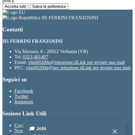
policy.
Accetta tutti
Salva le preferenze
IIS FERRINI FRANZOSINI
Contatti
IIS FERRINI FRANZOSINI
Via Massara, 8 - 28922 Verbania (VB)
Tel:
0323 401407
Email:
vbis00200q@istruzione.it
Link per inviare una mail
PEC:
vbis00200q@pec.istruzione.it
Link per inviare una mail
Seguici su
Facebook
Twitter
Instagram
Sezione Link Utili
Cookie policy
Note legali