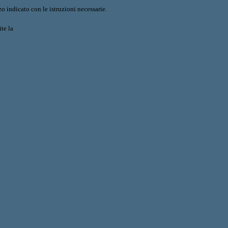
o indicato con le istruzioni necessarie.
ite la
Login Spaggiari