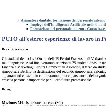
Animatore digitale: formazione del personale intern
Impiego dell'Intelligenza Artificiale nella didatt
Formazione del personale interno - Corso base 
PCTO all'estero: esperienze di lavoro in Pa
Descrizione e scopo
Gli studenti delle classi Quarte dell'IIS Ferrini Franzosini di Verbania 
multilinguismo. A tal fine, verranno selezionati 75 studenti divisi in t
Finanza e Marketing, Servizi Commerciali Aziendali, il terzo da stude
gruppo sarà Berlino, la destinazione del secondo gruppo sarà Salonicco
appartamenti e ostelli, in cui dovranno preoccuparsi anche dell'organiz
crescita personale importante per il loro futuro professionale.
Dettagli
Missione
: M4 - Istruzione e ricerca (M4)