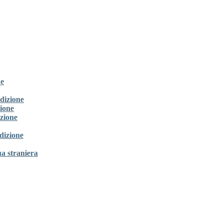
ne
dizione
zione
izione
dizione
ua straniera