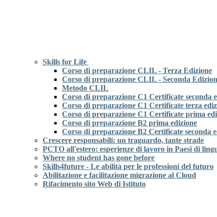
Skills for Life
Corso di preparazione CLIL - Terza Edizione
Corso di preparazione CLIL - Seconda Edizio
Metodo CLIL
Corso di preparazione C1 Certificate seconda e
Corso di preparazione C1 Certificate terza edi
Corso di preparazione C1 Certificate prima ed
Corso di preparazione B2 prima edizione
Corso di preparazione B2 Certificate seconda e
Crescere responsabili: un traguardo, tante strade
PCTO all'estero: esperienze di lavoro in Paesi di ling
Where no student has gone before
Skills4future - Le abilità per le professioni del futuro
Abilitazione e facilitazione migrazione al Cloud
Rifacimento sito Web di Istituto