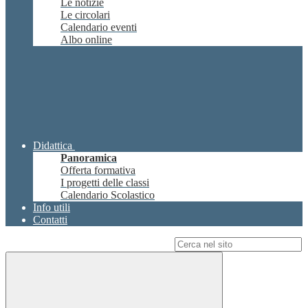
Le notizie
Le circolari
Calendario eventi
Albo online
Didattica
Panoramica
Offerta formativa
I progetti delle classi
Calendario Scolastico
Info utili
Contatti
Campo di ricerca per le pagine del sito