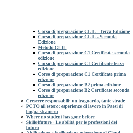
Corso di preparazione CLIL - Terza Edizione
Corso di preparazione CLIL - Seconda
Edizione
Metodo CLIL
Corso di preparazione C1 Certificate seconda
edizione
Corso di preparazione C1 Certificate terza
edizione
Corso di preparazione C1 Certificate prima
edizione
Corso di preparazione B2 prima edizione
Corso di preparazione B2 Certificate seconda
edizione
Crescere responsabili: un traguardo, tante strade
PCTO all'estero: esperienze di lavoro in Paesi di
lingua straniera
Where no student has gone before
Skills4future - Le abilità per le professioni del
futuro
Abilitazione e facilitazione migrazione al Cloud