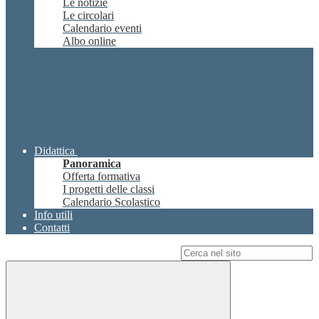
Le notizie
Le circolari
Calendario eventi
Albo online
Didattica
Panoramica
Offerta formativa
I progetti delle classi
Calendario Scolastico
Info utili
Contatti
Campo di ricerca per le pagine del sito