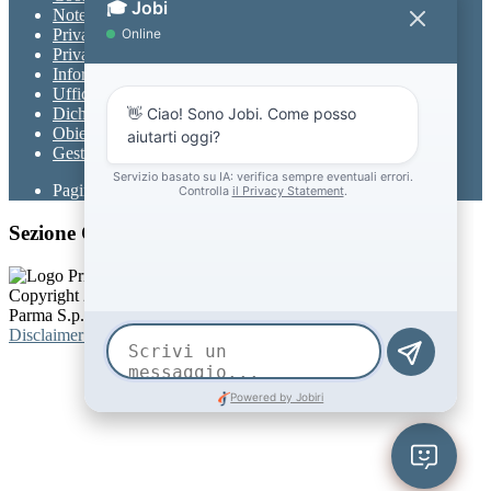
Note legali
Privacy
Privacy Policy
Informativa Privacy chatbot Jobi
Ufficio Relazioni con il Pubblico
Dichiarazione di accessibilità
Obiettivi di accessibilità
Gestione consensi cookie
Pagina visualizzata
515
volte
Sezione Copyright
Copyright 2026 | Engineered and powered by Gruppo Spaggiari
Parma S.p.A. | Divisione Publishing & New Social Media
Disclaimer trattamento dati personali