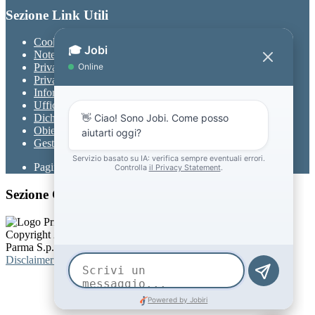
Sezione Link Utili
Cookie policy
Note legali
Privacy
Privacy Policy
Informativa Privacy chatbot Jobi
Ufficio Relazioni con il Pubblico
Dichiarazione di accessibilità
Obiettivi di accessibilità
Gestione consensi cookie
Pagina visualizzata
152630
volte
Sezione Copyright
Copyright 2026 | Engineered and powered by Gruppo Spaggiari
Parma S.p.A. | Divisione Publishing & New Social Media
Disclaimer trattamento dati personali