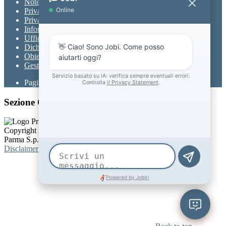
Note legali
Privacy
Privacy Policy
Informativa Privacy chatbot Jobi
Ufficio Relazioni con il Pubblico
Dichiarazione di accessibilità
Obiettivi di accessibilità
Gestione consensi cookie
Pagina visualizzata
152737
volte
Sezione Copyright
Copyright 2026 | Engineered and powered by Gruppo Spaggiari
Parma S.p.A. | Divisione Publishing & New Social Media
Disclaimer trattamento dati personali