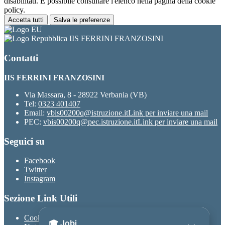
disabilitati. È possibile consultare l'elenco nella pagina della cookie
policy.
Accetta tutti
Salva le preferenze
IIS FERRINI FRANZOSINI
Contatti
IIS FERRINI FRANZOSINI
Via Massara, 8 - 28922 Verbania (VB)
Tel:
0323 401407
Email:
vbis00200q@istruzione.it
Link per inviare una mail
PEC:
vbis00200q@pec.istruzione.it
Link per inviare una mail
Seguici su
Facebook
Twitter
Instagram
Sezione Link Utili
Cookie policy