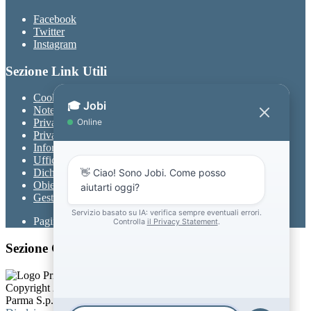
Facebook
Twitter
Instagram
Sezione Link Utili
Cookie policy
Note legali
Privacy
Privacy Policy
Informativa Privacy chatbot Jobi
Ufficio Relazioni con il Pubblico
Dichiarazione di accessibilità
Obiettivi di accessibilità
Gestione consensi cookie
Pagina visualizzata
152740
volte
Sezione Copyright
Copyright 2026 | Engineered and powered by Gruppo Spaggiari
Parma S.p.A. | Divisione Publishing & New Social Media