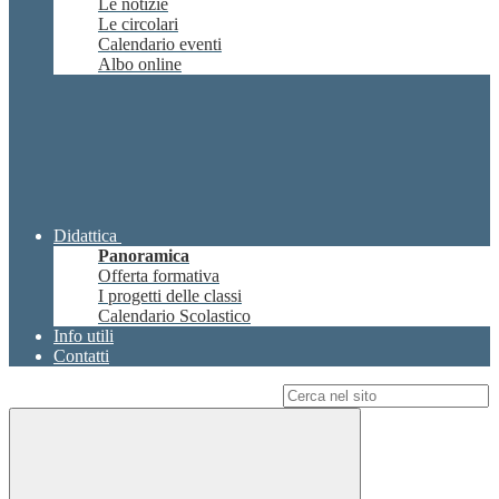
Le notizie
Le circolari
Calendario eventi
Albo online
Didattica
Panoramica
Offerta formativa
I progetti delle classi
Calendario Scolastico
Info utili
Contatti
Campo di ricerca per le pagine del sito