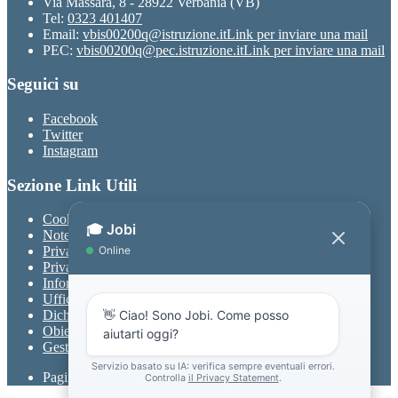
Via Massara, 8 - 28922 Verbania (VB)
Tel:
0323 401407
Email:
vbis00200q@istruzione.it
Link per inviare una mail
PEC:
vbis00200q@pec.istruzione.it
Link per inviare una mail
Seguici su
Facebook
Twitter
Instagram
Sezione Link Utili
Cookie policy
Note legali
Privacy
Privacy Policy
Informativa Privacy chatbot Jobi
Ufficio Relazioni con il Pubblico
Dichiarazione di accessibilità
Obiettivi di accessibilità
Gestione consensi cookie
Pagina visualizzata
917
volte