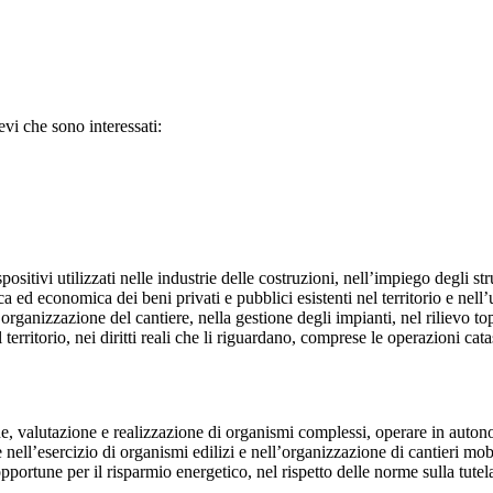
ievi che sono interessati:
itivi utilizzati nelle industrie delle costruzioni, nell’impiego degli str
a ed economica dei beni privati e pubblici esistenti nel territorio e nell’u
organizzazione del cantiere, nella gestione degli impianti, nel rilievo t
erritorio, nei diritti reali che li riguardano, comprese le operazioni catas
one, valutazione e realizzazione di organismi complessi, operare in auton
ll’esercizio di organismi edilizi e nell’organizzazione di cantieri mobil
pportune per il risparmio energetico, nel rispetto delle norme sulla tute