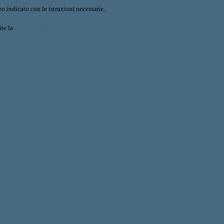
o indicato con le istruzioni necessarie.
ite la
Login Spaggiari