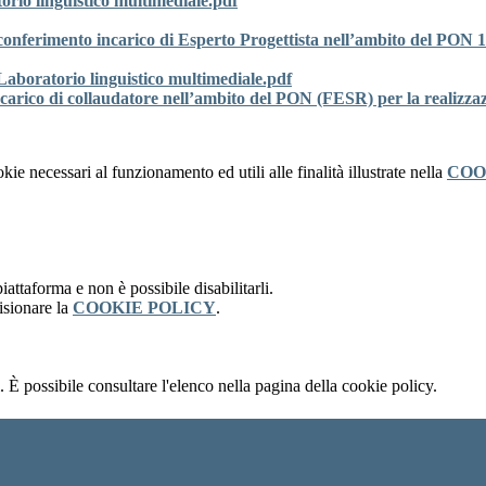
io linguistico multimediale.pdf
 conferimento incarico di Esperto Progettista nell’ambito del PON
oratorio linguistico multimediale.pdf
ncarico di collaudatore nell’ambito del PON (FESR) per la realizzaz
kie necessari al funzionamento ed utili alle finalità illustrate nella
COO
attaforma e non è possibile disabilitarli.
isionare la
COOKIE POLICY
.
 È possibile consultare l'elenco nella pagina della cookie policy.