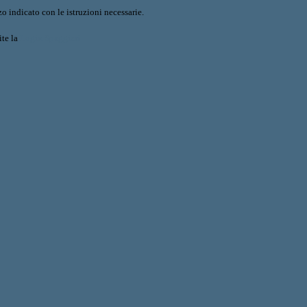
o indicato con le istruzioni necessarie.
ite la
Login Spaggiari