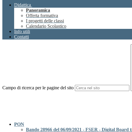
Didattica
Panoramica
Offerta formativa
I progetti delle classi
Calendario Scolastico
Info utili
Contatti
Campo di ricerca per le pagine del sito
PON
Bando 28966 del 06/09/2021 - FSER - Digital Board tra