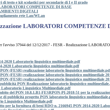
i testo e kit scolastici per secondarie di I e II grado
azione LABORATORI COMPETENZE DI BASE
one AMBIENTI DIGITALI
ampliamento rete Lan/WLan
 Realizzazione LABORATORI COMPETENZE 
didatura per l'avviso 37944 del 12/12/2017 - FESR - Realizzazi
2020 Laboratorio linguistico multimediale.pdf
-2020 Laboratorio linguistico multimediale.pdf
a PON (FESR) realizzazione laboratorio linguistico multimediale.pd
ta PON (FESR) realizzazione laboratorio linguistico multimediale
a PON (FESR) realizzazione laboratorio linguistico multimediale 201
 pubblicità PON Realizzazione laboratorio linguistico multimediale
0 Laboratorio Linguistico Multimediale.pdf
’ambito del PON 10.8.1.B1-FESRPON-PI-2018-51 per la realizzazione
e di pubblicità progetto PON laboratorio linguistico multimediale.
Linguistico Multimediale.pdf
atto per la fornitura di beni RDO n. 2166945 PON 2014-2020 Labora