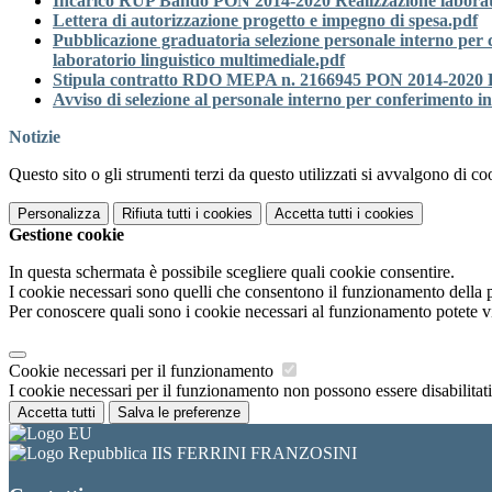
Incarico RUP Bando PON 2014-2020 Realizzazione laborator
Lettera di autorizzazione progetto e impegno di spesa.pdf
Pubblicazione graduatoria selezione personale interno per
laboratorio linguistico multimediale.pdf
Stipula contratto RDO MEPA n. 2166945 PON 2014-2020 Lab
Avviso di selezione al personale interno per conferimento i
Notizie
Questo sito o gli strumenti terzi da questo utilizzati si avvalgono di coo
Personalizza
Rifiuta tutti
i cookies
Accetta tutti
i cookies
Gestione cookie
In questa schermata è possibile scegliere quali cookie consentire.
I cookie necessari sono quelli che consentono il funzionamento della pi
Per conoscere quali sono i cookie necessari al funzionamento potete v
Cookie necessari per il funzionamento
I cookie necessari per il funzionamento non possono essere disabilitati.
Accetta tutti
Salva le preferenze
IIS FERRINI FRANZOSINI