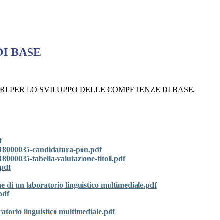
DI BASE
one LABORATORI PER LO SVILUPPO DELLE COMPETENZE DI BASE.
f
 2018000035-candidatura-pon.pdf
8000035-tabella-valutazione-titoli.pdf
.pdf
 di un laboratorio linguistico multimediale.pdf
pdf
torio linguistico multimediale.pdf