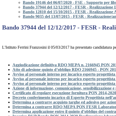
Bando 19146 del 06/07/2020 - FSE - Supporto per libri d
Bando 37944 del 12/12/2017 - FESR - Realizz
Bando 12810 del 15/10/2015 - FESR - Realizzazi
Bando 9035 del 13/07/2015 - FESR - Realizzazione/
Bando 37944 del 12/12/2017 - FESR -
L'Istituto Ferrini Franzosini il 05/03/2017 ha presentato can
Aggiudicazione definitiva RDO MEPA n. 2166945 PON 2014-
Atto di adesione quinto d’obbligo RDO 2166945 - PON 2014
Avviso al personale interno per incarico esperto progettist
Avviso al personale interno per incarico esperto progettis
Avviso al personale interno per incarico esperto progettist
Azione di informazione, comunicazione, sensibilizzazione e
Certificato di regolare esecuzione fornitura PON 2014-202
Decreto conferimento incarico di Esperto Progettista nell
Determina a contrarre acquisto targhe ed adesivo per azion
Determina a contrarre RDO MEPA PON FESR Laboratorio 
Determina applicazione entro il quinto d’obbligo del contr