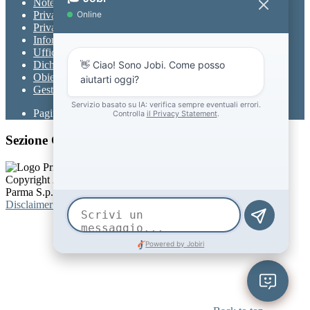
Note legali
Privacy
Privacy Policy
Informativa Privacy chatbot Jobi
Ufficio Relazioni con il Pubblico
Dichiarazione di accessibilità
Obiettivi di accessibilità
Gestione consensi cookie
Pagina visualizzata
1271
volte
Sezione Copyright
Copyright 2026 | Engineered and powered by Gruppo Spaggiari
Parma S.p.A. | Divisione Publishing & New Social Media
Disclaimer trattamento dati personali