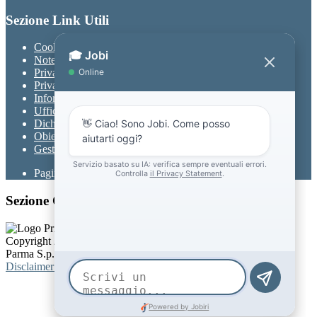
Sezione Link Utili
Cookie policy
Note legali
Privacy
Privacy Policy
Informativa Privacy chatbot Jobi
Ufficio Relazioni con il Pubblico
Dichiarazione di accessibilità
Obiettivi di accessibilità
Gestione consensi cookie
Pagina visualizzata
152
volte
Sezione Copyright
Copyright 2026 | Engineered and powered by Gruppo Spaggiari
Parma S.p.A. | Divisione Publishing & New Social Media
Disclaimer trattamento dati personali