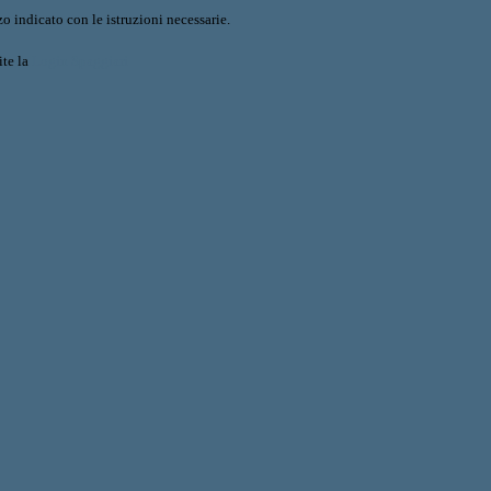
o indicato con le istruzioni necessarie.
ite la
Login Spaggiari