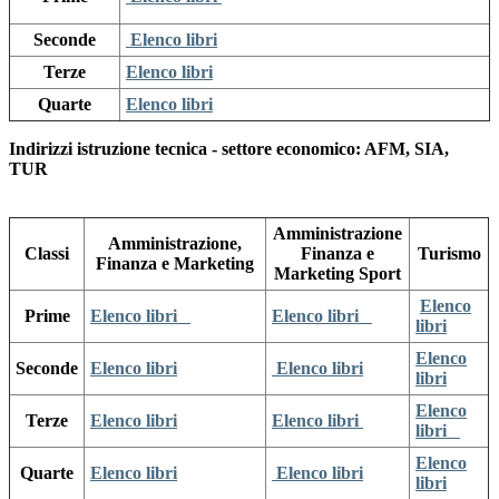
Seconde
Elenco libri
Terze
Elenco libri
Quarte
Elenco libri
Indirizzi istruzione tecnica - settore economico: AFM, SIA,
TUR
Amministrazione
Amministrazione,
Classi
Finanza e
Turismo
Finanza e Marketing
Marketing Sport
Elenco
Prime
Elenco libri
Elenco libri
libri
Elenco
Seconde
Elenco libri
Elenco libri
libri
Elenco
Terze
Elenco libri
Elenco libri
libri
Elenco
Quarte
Elenco libri
Elenco libri
libri