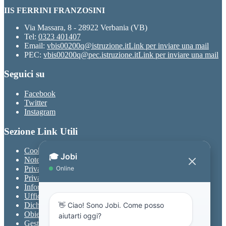
IIS FERRINI FRANZOSINI
Via Massara, 8 - 28922 Verbania (VB)
Tel:
0323 401407
Email:
vbis00200q@istruzione.it
Link per inviare una mail
PEC:
vbis00200q@pec.istruzione.it
Link per inviare una mail
Seguici su
Facebook
Twitter
Instagram
Sezione Link Utili
Cookie policy
Note legali
Privacy
Privacy Policy
Informativa Privacy chatbot Jobi
Ufficio Relazioni con il Pubblico
Dichiarazione di accessibilità
Obiettivi di accessibilità
Gestione consensi cookie