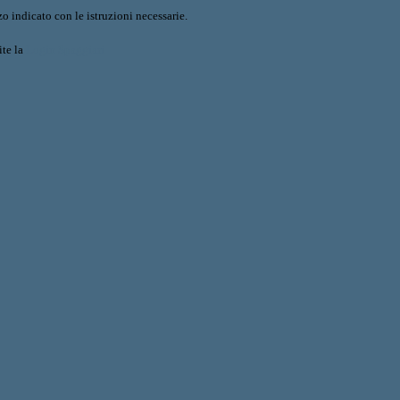
o indicato con le istruzioni necessarie.
ite la
Login Spaggiari