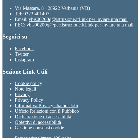
Via Massara, 8 - 28922 Verbania (VB)
Tel:
0323 401407
Email:
vbis00200q@istruzione.it
Link per inviare una mail
PEC:
vbis00200q@pec.istruzione.it
Link per inviare una mail
Seguici su
Facebook
Twitter
Instagram
Sezione Link Utili
Cookie policy
Note legali
Privacy
Privacy Policy
Informativa Privacy chatbot Jobi
Ufficio Relazioni con il Pubblico
Dichiarazione di accessibilità
Obiettivi di accessibilità
Gestione consensi cookie