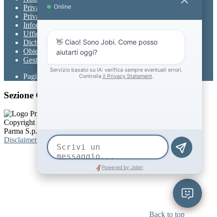
Privacy
Privacy Policy
Informativa Privacy chatbot Jobi
Ufficio Relazioni con il Pubblico
Dichiarazione di accessibilità
Obiettivi di accessibilità
Gestione consensi cookie
Pagina visualizzata
103
volte
Sezione Copyright
Copyright 2026 | Engineered and powered by Gruppo Spaggiari
Parma S.p.A. | Divisione Publishing & New Social Media
Disclaimer trattamento dati personali
Back to top