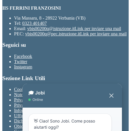
IIS FERRINI FRANZOSINI
Via Massara, 8 - 28922 Verbania (VB)
Tel:
0323 401407
Email:
vbis00200q@istruzione.it
Link per inviare una mail
PEC:
vbis00200q@pec.istruzione.it
Link per inviare una mail
Seguici su
Facebook
Twitter
Instagram
Sezione Link Utili
Cookie policy
Note legali
Privacy
Privacy Policy
Informativa Privacy chatbot Jobi
Ufficio Relazioni con il Pubblico
Dichiarazione di accessibilità
Obiettivi di accessibilità