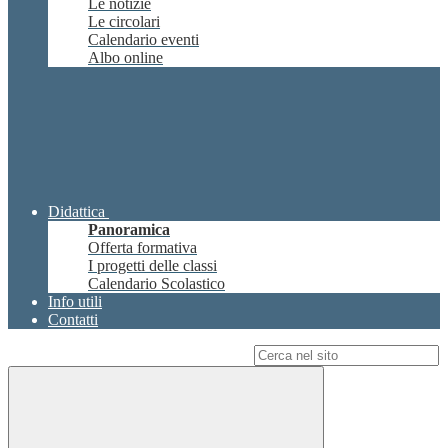
Le notizie
Le circolari
Calendario eventi
Albo online
Didattica
Panoramica
Offerta formativa
I progetti delle classi
Calendario Scolastico
Info utili
Contatti
Campo di ricerca per le pagine del sito