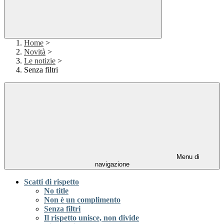
Home
>
Novità
>
Le notizie
>
Senza filtri
Menu di
navigazione
Scatti di rispetto
No title
Non è un complimento
Senza filtri
Il rispetto unisce, non divide