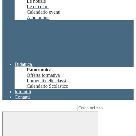
Le notizie
Le circolari
Calendario eventi
Albo online
Didattica
Panoramica
Offerta formativa
I progetti delle classi
Calendario Scolastico
Info utili
Contatti
Campo di ricerca per le pagine del sito