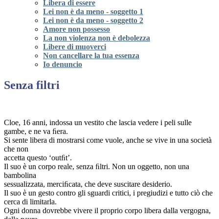
Libera di essere
Lei non è da meno - soggetto 1
Lei non è da meno - soggetto 2
Amore non possesso
La non violenza non è debolezza
Libere di muoverci
Non cancellare la tua essenza
Io denuncio
Senza filtri
Cloe, 16 anni, indossa un vestito che lascia vedere i peli sulle
gambe, e ne va ﬁera.
Si sente libera di mostrarsi come vuole, anche se vive in una società
che non
accetta questo ‘outﬁt’.
Il suo è un corpo reale, senza ﬁltri. Non un oggetto, non una
bambolina
sessualizzata, merciﬁcata, che deve suscitare desiderio.
Il suo è un gesto contro gli sguardi critici, i pregiudizi e tutto ciò che
cerca di limitarla.
Ogni donna dovrebbe vivere il proprio corpo libera dalla vergogna,