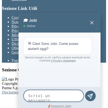
Sezione Link Utili
Cookie policy
Note legali
Privacy
Privacy Policy
Informativa Privacy chatbot Jobi
Ufficio Relazioni con il Pubblico
Dichiarazione di accessibilità
Obiettivi di accessibilità
Gestione consensi cookie
Pagina visualizzata
773
volte
Sezione Copyright
Copyright 2026 | Engineered and powered by Gruppo Spaggiari
Parma S.p.A. | Divisione Publishing & New Social Media
Disclaimer trattamento dati personali