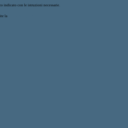
o indicato con le istruzioni necessarie.
ite la
Login Spaggiari