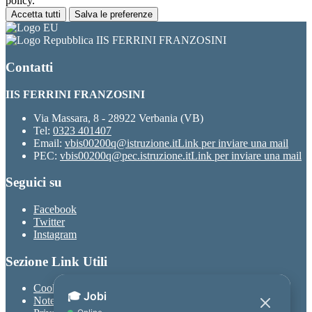
policy.
Accetta tutti
Salva le preferenze
IIS FERRINI FRANZOSINI
Contatti
IIS FERRINI FRANZOSINI
Via Massara, 8 - 28922 Verbania (VB)
Tel:
0323 401407
Email:
vbis00200q@istruzione.it
Link per inviare una mail
PEC:
vbis00200q@pec.istruzione.it
Link per inviare una mail
Seguici su
Facebook
Twitter
Instagram
Sezione Link Utili
Cookie policy
Note legali