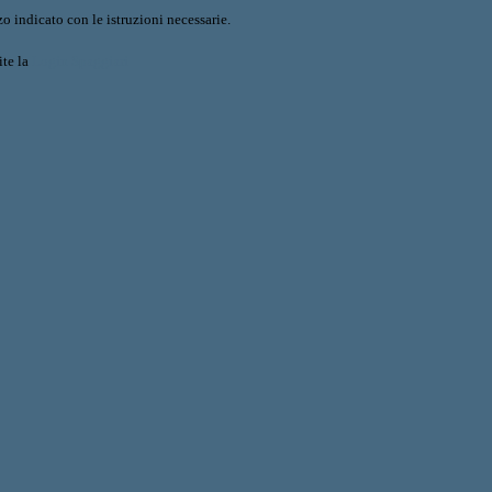
o indicato con le istruzioni necessarie.
ite la
Login Spaggiari