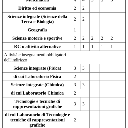
Diritto ed economia
2
2
Scienze integrate (Scienze della
2
2
Terra e Biologia)
Geografia
1
Scienze motorie e sportive
2
2
2
2
2
RC o attività alternative
1
1
1
1
1
Attività e insegnamenti obbligatori
dell'indirizzo
Scienze integrate (Fisica)
3
3
di cui Laboratorio Fisica
2
Scienze integrate (Chimica)
3
3
di cui Laboratorio Chimica
2
Tecnologie e tecniche di
3
3
rappresentazioni grafiche
di cui Laboratorio di Tecnologie e
tecniche di rappresentazioni
2
grafiche