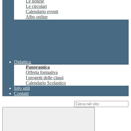
Le notizie
Le circolari
Calendario eventi
Albo online
Didattica
Panoramica
Offerta formativa
I progetti delle classi
Calendario Scolastico
Info utili
Contatti
Campo di ricerca per le pagine del sito