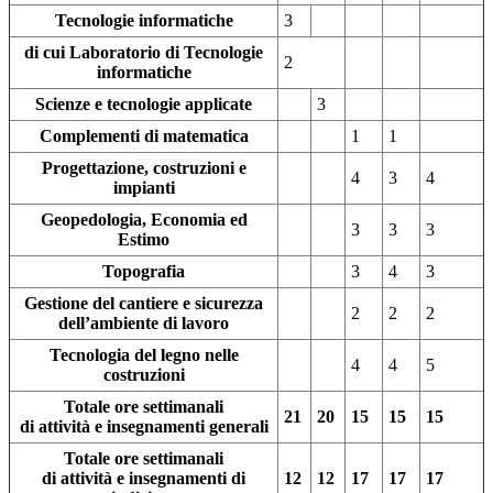
Tecnologie informatiche
3
di cui Laboratorio di Tecnologie
2
informatiche
Scienze e tecnologie applicate
3
Complementi di matematica
1
1
Progettazione, costruzioni e
4
3
4
impianti
Geopedologia, Economia ed
3
3
3
Estimo
Topografia
3
4
3
Gestione del cantiere e sicurezza
2
2
2
dell’ambiente di lavoro
Tecnologia del legno nelle
4
4
5
costruzioni
Totale ore settimanali
21
20
15
15
15
di attività e insegnamenti generali
Totale ore settimanali
di attività e insegnamenti di
12
12
17
17
17