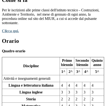
Come si fa
Per le iscrizioni alle prime classi dell'istituto tecnico - Costruzioni,
Ambiente e Territorio,
nel mese di gennaio di ogni anno, la
procedura online sul sito del MIUR, a cui si accede dal pulsante
sottostante.
Clicca qui.
Orario
Quadro orario
Primo
Secondo
Quinto
biennio
biennio
anno
Discipline
1^
2^
3^
4^
5^
Attività e insegnamenti generali
Lingua e letteratura italiana
4
4
4
4
4
Lingua inglese
3
3
3
3
3
Storia
2
2
2
2
2
Matematica
4
4
3
3
3