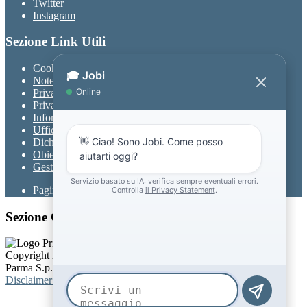
Twitter
Instagram
Sezione Link Utili
Cookie policy
Note legali
Privacy
Privacy Policy
Informativa Privacy chatbot Jobi
Ufficio Relazioni con il Pubblico
Dichiarazione di accessibilità
Obiettivi di accessibilità
Gestione consensi cookie
Pagina visualizzata
1068
volte
Sezione Copyright
Copyright 2026 | Engineered and powered by Gruppo Spaggiari
Parma S.p.A. | Divisione Publishing & New Social Media
Disclaimer trattamento dati personali