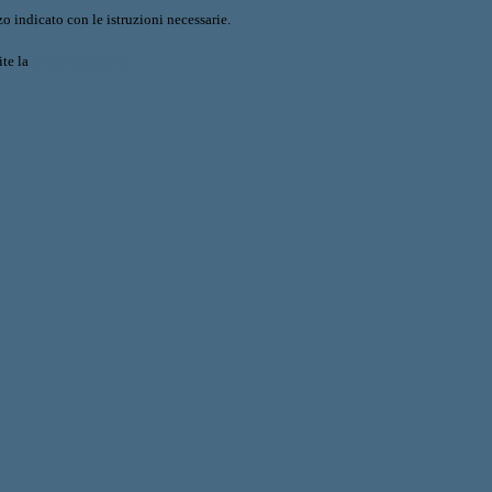
o indicato con le istruzioni necessarie.
ite la
Login Spaggiari