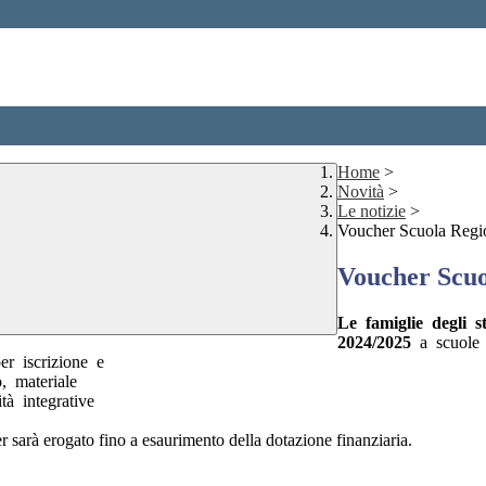
Home
>
Novità
>
Le notizie
>
Voucher Scuola Regi
Voucher Scuo
Le famiglie degli st
2024/2025
a scuole s
r iscrizione e
o, materiale
ità integrative
r sarà erogato fino a esaurimento della dotazione finanziaria.
.