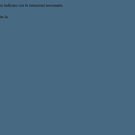
o indicato con le istruzioni necessarie.
ite la
Login Spaggiari