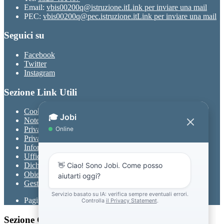
Email:
vbis00200q@istruzione.it
Link per inviare una mail
PEC:
vbis00200q@pec.istruzione.it
Link per inviare una mail
Seguici su
Facebook
Twitter
Instagram
Sezione Link Utili
Cookie policy
Note legali
Privacy
Privacy Policy
Informativa Privacy chatbot Jobi
Ufficio Relazioni con il Pubblico
Dichiarazione di accessibilità
Obiettivi di accessibilità
Gestione consensi cookie
Pagina visualizzata
2227
volte
Sezione Copyright