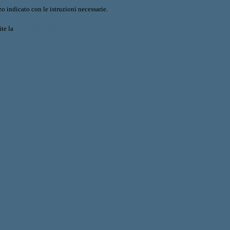
o indicato con le istruzioni necessarie.
ite la
Login Spaggiari