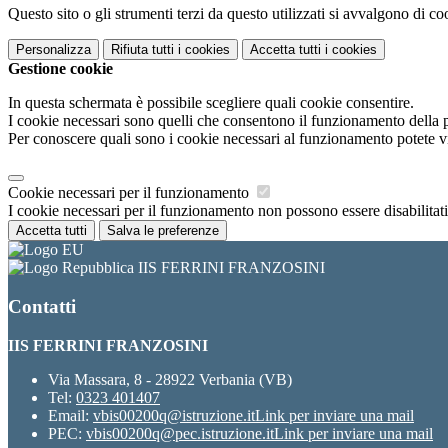
Questo sito o gli strumenti terzi da questo utilizzati si avvalgono di coo
Personalizza
Rifiuta tutti
i cookies
Accetta tutti
i cookies
Gestione cookie
In questa schermata è possibile scegliere quali cookie consentire.
I cookie necessari sono quelli che consentono il funzionamento della pi
Per conoscere quali sono i cookie necessari al funzionamento potete v
Cookie necessari per il funzionamento
I cookie necessari per il funzionamento non possono essere disabilitati.
Accetta tutti
Salva le preferenze
IIS FERRINI FRANZOSINI
Contatti
IIS FERRINI FRANZOSINI
Via Massara, 8 - 28922 Verbania (VB)
Tel:
0323 401407
Email:
vbis00200q@istruzione.it
Link per inviare una mail
PEC:
vbis00200q@pec.istruzione.it
Link per inviare una mail