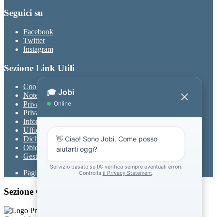
Seguici su
Facebook
Twitter
Instagram
Sezione Link Utili
Cookie policy
Note legali
Privacy
Privacy Policy
Informativa Privacy chatbot Jobi
Ufficio Relazioni con il Pubblico
Dichiarazione di accessibilità
Obiettivi di accessibilità
Gestione consensi cookie
Pagina visualizzata
1835
volte
Sezione Copyright