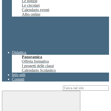
Le notizie
Le circolari
Calendario eventi
Albo online
Didattica
Panoramica
Offerta formativa
I progetti delle classi
Calendario Scolastico
Info utili
Contatti
Campo di ricerca per le pagine del sito