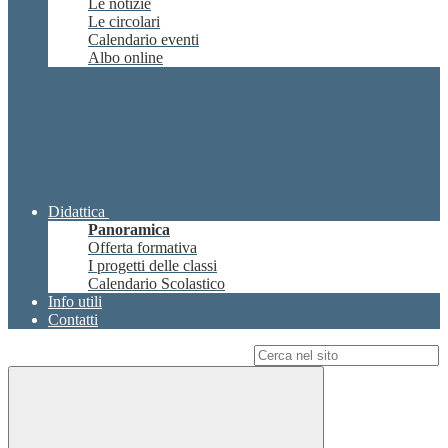
Le notizie
Le circolari
Calendario eventi
Albo online
Didattica
Panoramica
Offerta formativa
I progetti delle classi
Calendario Scolastico
Info utili
Contatti
Campo di ricerca per le pagine del sito