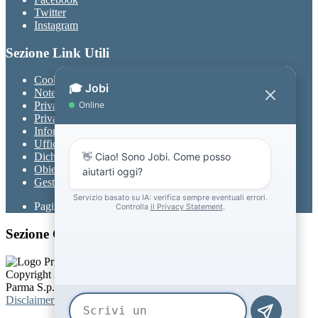
Twitter
Instagram
Sezione Link Utili
Cookie policy
Note legali
Privacy
Privacy Policy
Informativa Privacy chatbot Jobi
Ufficio Relazioni con il Pubblico
Dichiarazione di accessibilità
Obiettivi di accessibilità
Gestione consensi cookie
Pagina visualizzata
679
volte
Sezione Copyright
Copyright 2026 | Engineered and powered by Gruppo Spaggiari
Parma S.p.A. | Divisione Publishing & New Social Media
Disclaimer trattamento dati personali