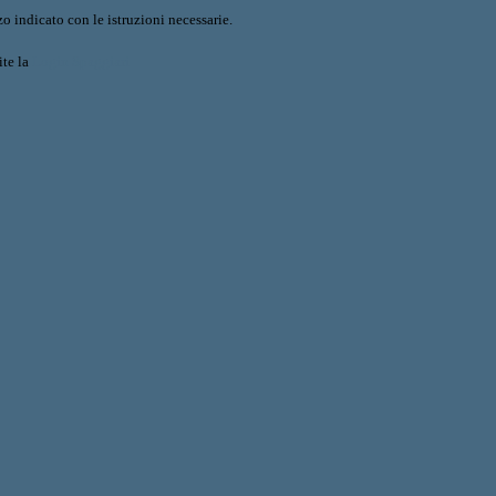
o indicato con le istruzioni necessarie.
ite la
Login Spaggiari