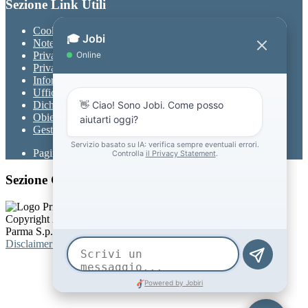
Sezione Link Utili
Cookie policy
Note legali
Privacy
Privacy Policy
Informativa Privacy chatbot Jobi
Ufficio Relazioni con il Pubblico
Dichiarazione di accessibilità
Obiettivi di accessibilità
Gestione consensi cookie
Pagina visualizzata
392
volte
Sezione Copyright
Copyright 2026 | Engineered and powered by Gruppo Spaggiari
Parma S.p.A. | Divisione Publishing & New Social Media
Disclaimer trattamento dati personali