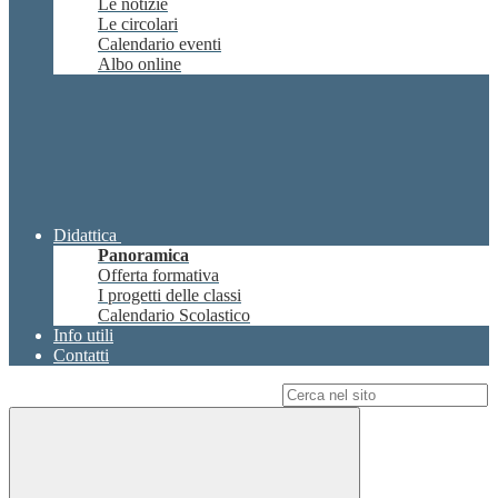
Le notizie
Le circolari
Calendario eventi
Albo online
Didattica
Panoramica
Offerta formativa
I progetti delle classi
Calendario Scolastico
Info utili
Contatti
Campo di ricerca per le pagine del sito