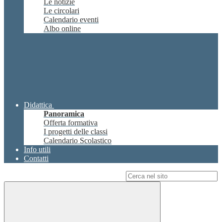
Le notizie
Le circolari
Calendario eventi
Albo online
Didattica
Panoramica
Offerta formativa
I progetti delle classi
Calendario Scolastico
Info utili
Contatti
Campo di ricerca per le pagine del sito