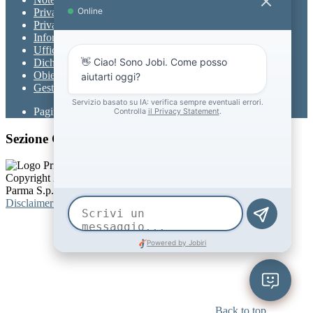
Privacy
Privacy Policy
Informativa Privacy chatbot Jobi
Ufficio Relazioni con il Pubblico
Dichiarazione di accessibilità
Obiettivi di accessibilità
Gestione consensi cookie
Pagina visualizzata
570
volte
Sezione Copyright
Copyright 2026 | Engineered and powered by Gruppo Spaggiari
Parma S.p.A. | Divisione Publishing & New Social Media
Disclaimer trattamento dati personali
Back to top