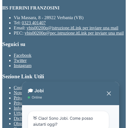
IIS FERRINI FRANZOSINI
Via Massara, 8 - 28922 Verbania (VB)
Tel:
0323 401407
Email:
vbis00200q@istruzione.it
Link per inviare una mail
PEC:
vbis00200q@pec.istruzione.it
Link per inviare una mail
Seguici su
Facebook
Twitter
Instagram
Sezione Link Utili
Cookie policy
Note legali
Privacy
Privacy Policy
Informativa Privacy chatbot Jobi
Ufficio Relazioni con il Pubblico
Dichiarazione di accessibilità
Obiettivi di accessibilità