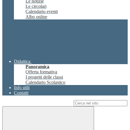
Le notizie
Le circolari
Calendario eventi
Albo online
Didattica
Panoramica
Offerta formativa
I progetti delle classi
Calendario Scolastico
Info utili
Contatti
Campo di ricerca per le pagine del sito