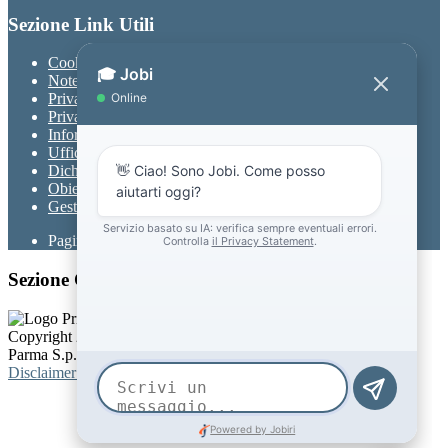
Sezione Link Utili
Cookie policy
Note legali
Privacy
Privacy Policy
Informativa Privacy chatbot Jobi
Ufficio Relazioni con il Pubblico
Dichiarazione di accessibilità
Obiettivi di accessibilità
Gestione consensi cookie
Pagina visualizzata
682
volte
Sezione Copyright
Copyright 2026 | Engineered and powered by Gruppo Spaggiari
Parma S.p.A. | Divisione Publishing & New Social Media
Disclaimer trattamento dati personali