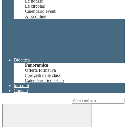
Le notizie
Le circolari
Calendario eventi
Albo online
Didattica
Panoramica
Offerta formativa
I progetti delle classi
Calendario Scolastico
Info utili
Contatti
Campo di ricerca per le pagine del sito