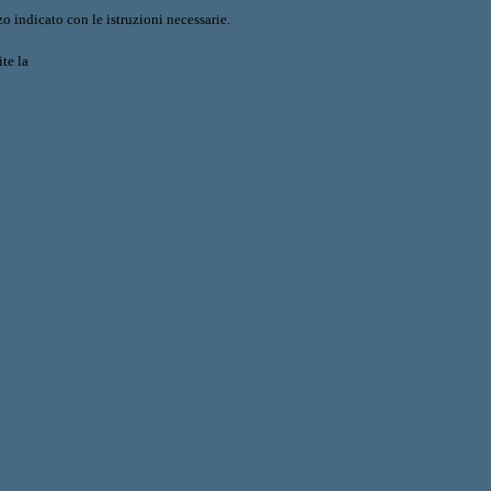
o indicato con le istruzioni necessarie.
ite la
Login Spaggiari